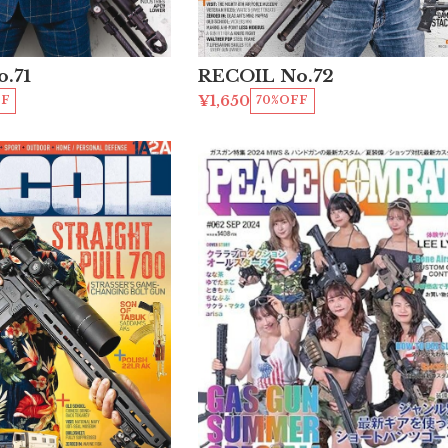
.71
RECOIL No.72
¥1,650
FF
70%OFF