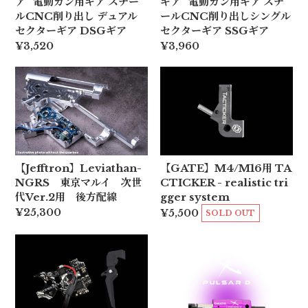
ア" 電動ガン用ギア スチー
ギア" 電動ガン用ギア スチ
ルCNC削り出し デュアル
ールCNC削り出しシングル
セクターギア DSGギア
セクターギア SSGギア
¥3,520
¥3,960
【Jefftron】Leviathan-
【GATE】M4/M16用 TA
NGRS 東京マルイ 次世
CTICKER - realistic tri
代Ver.2用 後方配線
gger system
¥25,300
¥5,500
SOLD OUT