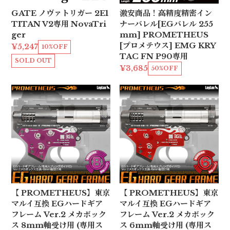
GATE ノヴァトリガー 2E1
激安商品！高精度精密イン
TITAN V2専用 NovaTri
ナーバレル[EGバレル 255
ger
mm] PROMETHEUS
[プロメテウス] EMG KRY
¥5,247
10%OFF
TAC FN P90専用
SOLD OUT
¥3,685
50%OFF
【 PROMETHEUS】東京
【 PROMETHEUS】東京
マルイ互換 EGハードギア
マルイ互換 EGハードギア
フレーム Ver.2 メカボック
フレーム Ver.2 メカボック
ス 8mm軸受け用 (専用ス
ス 6mm軸受け用 (専用ス