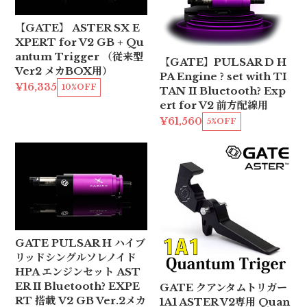
【GATE】 ASTER SX E
XPERT for V2 GB + Qu
antum Trigger （従来型
【GATE】PULSAR D H
Ver2 メカBOX用）
PA Engine ? set with TI
¥16,335
10%OFF
TAN II Bluetooth? Exp
ert for V2 前方配線用
¥61,560
5%OFF
GATE PULSAR H ハイブ
リッドシングルソレノイド
HPA エンジンセット AST
ER II Bluetooth? EXPE
GATE クアンタムトリガー
RT 搭載 V2 GB Ver.2メカ
1A1 ASTER V2専用 Quan