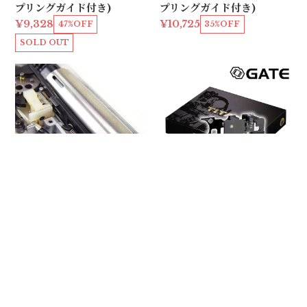
プリングガイド付き)
プリングガイド付き)
¥9,328
¥10,725
47%OFF
35%OFF
SOLD OUT
【 PROMETHEUS】ステ
ンレスハードシリンダー
（各種 A〜F）
GATE TITAN Ver.2用 E
¥2,200
20%OFF
xpert (前方/後方配線用)
¥20,850
10%OFF
VIEW MORE