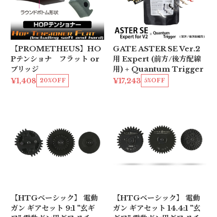
【PROMETHEUS】HO
GATE ASTER SE Ver.2
Pテンショナ フラット or
用 Expert (前方/後方配線
ブリッジ
用) + Quantum Trigger
¥1,408
¥17,243
20%OFF
5%OFF
【HTGベーシック】 電動
【HTGベーシック】 電動
ガン ギアセット 9:1 "玄ギ
ガン ギアセット 14.4:1 "玄