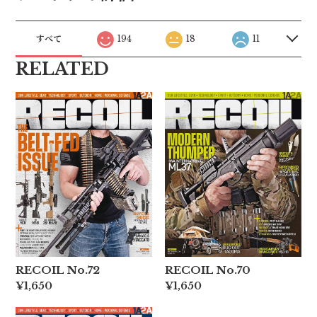
すべて
194
18
11
RELATED
RECOIL No.72
RECOIL No.70
¥1,650
¥1,650