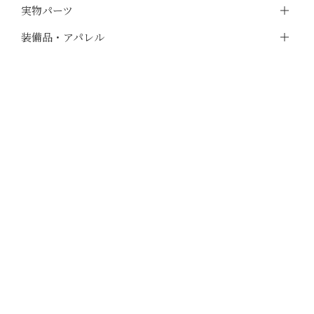
実物パーツ
装備品・アパレル
光学機器・サイティングデバイス
電動ガン内部カスタムパーツ
電動ガン外装カスタムパーツ
ハンドガン用カスタムパーツ
ライフル・その他ガンパーツ
プレイグッズ・消耗品
アクセサリー・書籍・DVD
その他
アウトレット
福袋