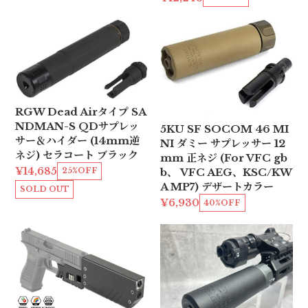
RGW Dead Airタイプ SA
NDMAN-S QDサプレッ
5KU SF SOCOM 46 MI
サー＆ハイダー (14mm逆
NI ダミー サプレッサー 12
ネジ) セラコート ブラック
mm 正ネジ (For VFC gb
¥14,685
b、 VFC AEG、KSC/KW
25%OFF
A MP7) デザートカラー
SOLD OUT
¥6,930
40%OFF