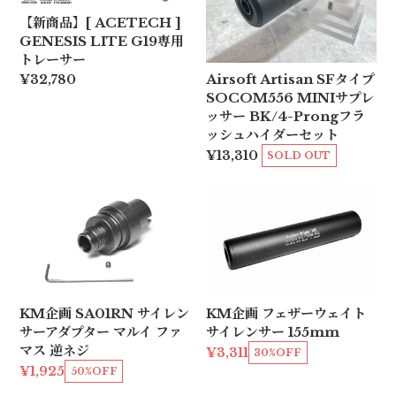
【新商品】[ ACETECH ]
GENESIS LITE G19専用
トレーサー
Airsoft Artisan SFタイプ
¥32,780
SOCOM556 MINIサプレ
ッサー BK/4-Prongフラ
ッシュハイダーセット
¥13,310
SOLD OUT
KM企画 SA01RN サイレン
KM企画 フェザーウェイト
サーアダプター マルイ ファ
サイレンサー 155mm
マス 逆ネジ
¥3,311
30%OFF
¥1,925
50%OFF