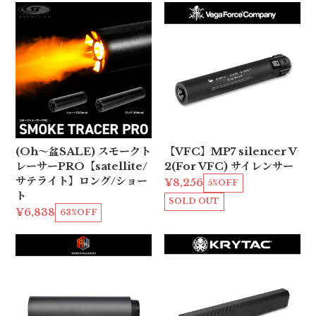
(Oh〜盆SALE) スモークト
【VFC】MP7 silencer V
レーサーPRO【satellite/
2(For VFC) サイレンサー
サテライト】ロング/ショー
¥8,256
5%OFF
ト
SOLD OUT
¥6,838
63%OFF