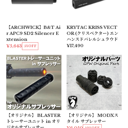
【ARCHWICK】B&T Ai
KRYTAC KRISS VECT
r APC9 SD2 Silencer E
OR (クリスベクター) エン
xtension
ハンスドバレルシュラウド
¥17,490
¥5,643
5%OFF
【オリジナル】 BLASTER
【オリジナル】 MODXス
トレーサーユニット in オリ
タイル サプレッサー
ジナルサプレッサー
50%OFF