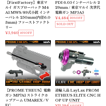
【FirstFactory】東京マ
PDI 6.05インナーバレル 2
ルイ ガスブローバック M4
29mm / 東京マルイ 次世代
A1 MWS/89式小銃 インナ
電動ガン MP5A5
ーバレル 250mm(内径6.0
¥4,484
30%OFF
3mm) ファーストファクト
SOLD OUT
リー
¥5,940
10%OFF
【PROME THEUS】電動
逆輸入品 LayLax PROM
ガン MP7A1 ストライクホ
ETHEUS ELITE CNC H
ップアーム UMAREX / V
OP UP UNIT
FC
¥11,594
15%OFF