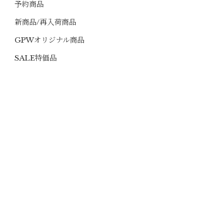
予約商品
新商品/再入荷商品
GPWオリジナル商品
SALE特価品
中古商品
お買い得セット
SMG＆PCC
マイクロサイト＆マウント
ミリタリーライフスタイル
メーカー別
カスタムエアガン
電動ガン本体