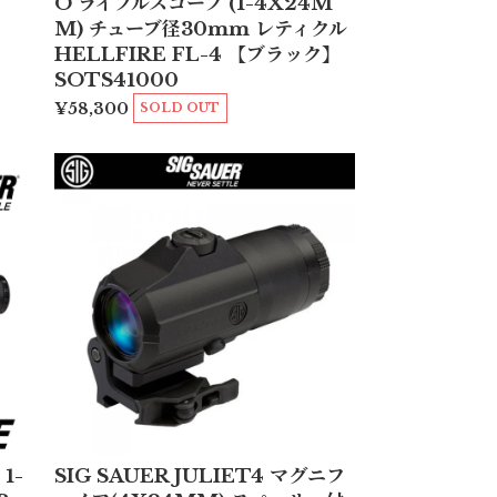
O ライフルスコープ (1-4X24M
M) チューブ径30mm レティクル
HELLFIRE FL-4 【ブラック】
SOTS41000
¥58,300
SOLD OUT
 1-
SIG SAUER JULIET4 マグニフ