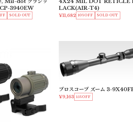
pe, Mil-dot クラシッ
4X24 MIL DOT RETICLE 
CP-3940EW
LACK(AIR-T4)
¥11,682
FF
SOLD OUT
10%OFF
SOLD OUT
プロスコープ ズーム 3-9X40F
¥9,163
15%OFF