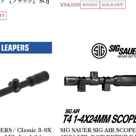
ア 【ブラック】 SOJ
¥94,050
10%OFF
SOLD OUT
FF
RS / Classic 3-9X
SIG SAUER SIG AIR SCOPE