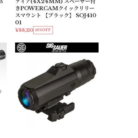
B
ァイア(4X24MM) スペーサー付
きPOWERCAMクイックリリー
スマウント 【ブラック】 SOJ410
01
¥88,110
10%OFF
F
SIG SAUER JULIET6 マグニフ