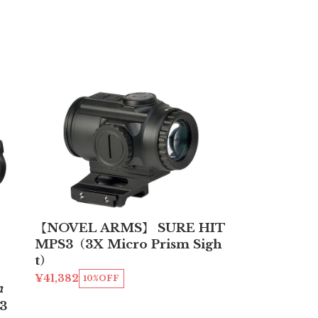
【NOVEL ARMS】 SURE HIT
MPS3（3X Micro Prism Sigh
t）
¥41,382
10%OFF
コ
3