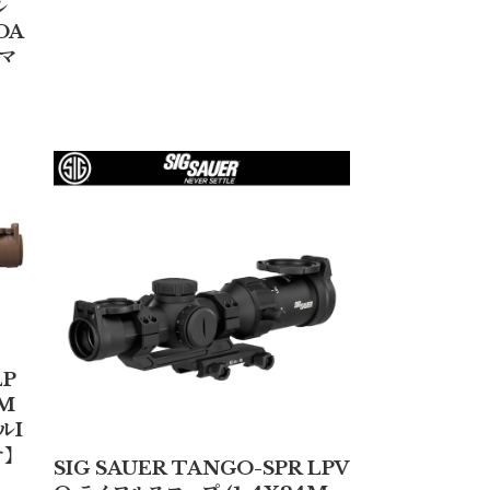
ル
OA
 マ
LP
4M
ルI
テ】
SIG SAUER TANGO-SPR LPV