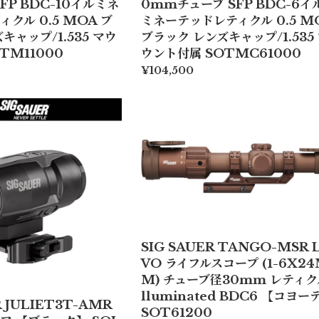
FP BDC-10イルミネ
0mmチューブ SFP BDC-6イ
クル 0.5 MOA ブ
ミネーテッドレティクル 0.5 M
キャップ/1.535 マウ
ブラック レンズキャップ/1.535
TM11000
ウント付属 SOTMC61000
¥104,500
SIG SAUER TANGO-MSR 
VO ライフルスコープ (1-6X2
M) チューブ径30mm レティク
lluminated BDC6 【コヨー
R JULIET3T-AMR
SOT61200