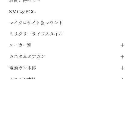
お買い得セット
SMG＆PCC
マイクロサイト＆マウント
ミリタリーライフスタイル
メーカー別
カスタムエアガン
電動ガン本体
ガスガン本体
エアコッキング本体
モデルガン
マガジン
バッテリー・充電器