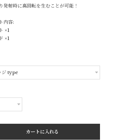
り発射時に高回転を生むことが可能！
ト内容:
 ×1
 ×1
カートに入れる