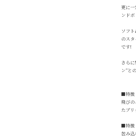
更に一
ンドボ
ソフト
のスタ
です!
さらに
ン”と
■特徴
飛びの
たブリ
■特徴
包み込