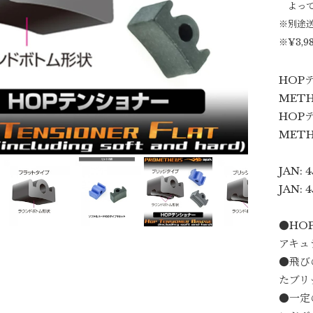
よっ
※別途
※¥3,
HOP
MET
HOP
MET
JAN: 
JAN: 
●HO
アキュ
●飛び
たブリ
●一定