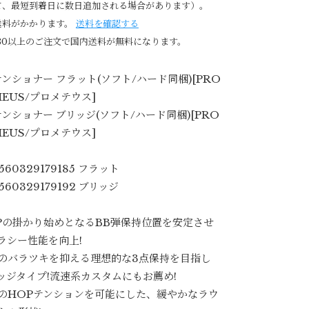
て、最短到着日に数日追加される場合があります）。
送料がかかります。
送料を確認する
980以上のご注文で国内送料が無料になります。
テンショナー フラット(ソフト/ハード同梱)[PRO
HEUS/プロメテウス]
テンショナー ブリッジ(ソフト/ハード同梱)[PRO
HEUS/プロメテウス]
4560329179185 フラット
4560329179192 ブリッジ
Pの掛かり始めとなるBB弾保持位置を安定させ
ラシー性能を向上!
のバラツキを抑える理想的な3点保持を目指し
ッジタイプ!流速系カスタムにもお薦め!
のHOPテンションを可能にした、緩やかなラウ