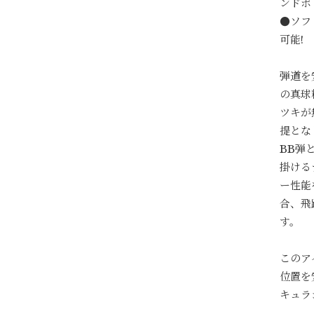
ンドボ
●ソフ
可能!
弾道を
の真球
ツキが
提とな
BB弾
掛ける
ー性能
合、飛
す。
このア
位置を
キュラ