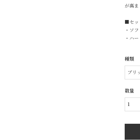
が高ま
■セッ
・ソフト
・ハード
種類
数量