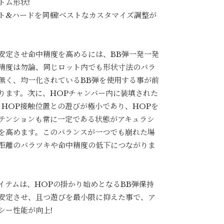
トム形状!
ト&ハードを同梱!ベストなカスタマイズ調整が
安定させ命中精度を高めるには、BB弾一発一発
精度は勿論、同じロット内でも形状寸法のバラ
無く、均一化されているBB弾を使用する事が前
ります。次に、HOPチャンバー内に装填された
とHOP接触位置との遊びが極小であり、HOPを
テンションも常に一定である状態がアキュラシ
を高めます。このバランスが一つでも崩れた場
距離のバラツキや命中精度の低下につながりま
イテムは、HOPの掛かり始めとなるBB弾保持
安定させ、且つ遊びを最小限に抑えた事で、ア
シー性能が向上!