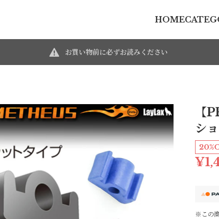
HOME
CATEG
お買い物前に必ずお読みください
【P
ショ
20%
¥1,
※この商