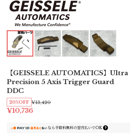
【GEISSELE AUTOMATICS】Ultra
Precision 5 Axis Trigger Guard
DDC
20%OFF
¥13,420
¥10,736
なら
手数料無料の
翌月払いでOK