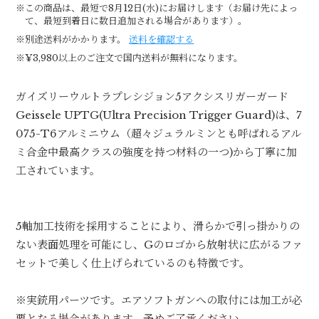
※この商品は、最短で8月12日(水)にお届けします（お届け先によっ
て、最短到着日に数日追加される場合があります）。
※別途送料がかかります。
送料を確認する
※¥3,980以上のご注文で国内送料が無料になります。
ガイズリーウルトラプレシジョン5アクシスリガーガード
Geissele UPTG(Ultra Precision Trigger Guard)は、7
075-T6アルミニウム（超々ジュラルミンとも呼ばれるアル
ミ合金中最高クラスの強度を持つ材料の一つ)から丁寧に加
工されています。
5軸加工技術を採用することにより、滑らかで引っ掛かりの
ない表面処理を可能にし、Gのロゴから放射状に広がるファ
セットで美しく仕上げられているのも特徴です。
※実銃用パーツです。エアソフトガンへの取付には加工が必
要となる場合があります。予めご了承ください。