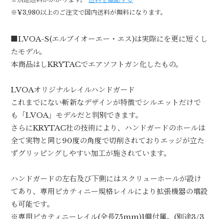
※¥3,980以上のご注文で国内送料が無料になります。
■LVOA-S(エルブイオーエー・エス)は実際にを更に短くし
たモデル。
本商品はしKRYTACでエアソフトガン化したもの。
LVOAオリジナルレイルハンドガード
これまでにない斬新なデザインが特徴でシルエットだけで
も「LVOA」モデルだと判別できます。
さらにKRYTAC社の技術により、ハンドガードのホールは
全て実物と同じ90度の角度で切削されておりエッジが立た
ずグリッピングしやすい加工が施されています。
ハンドガードの左右及び下側にはスクリューホールが設け
てあり、専用ピカティニー規格レイルにより拡張機器の増設
も可能です。
※専用ピカティニーレイル(全長75mm)1個付属。(別途3/3