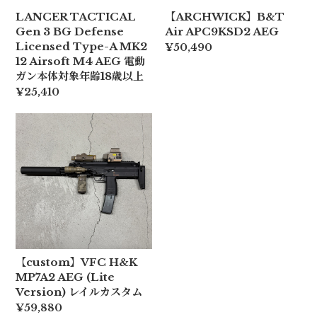
LANCER TACTICAL
【ARCHWICK】B&T
Gen 3 BG Defense
Air APC9KSD2 AEG
Licensed Type-A MK2
¥50,490
12 Airsoft M4 AEG 電動
ガン本体対象年齢18歳以上
¥25,410
【custom】VFC H&K
MP7A2 AEG (Lite
Version) レイルカスタム
¥59,880