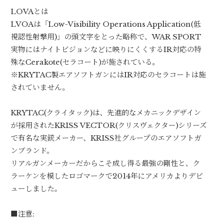
LOVAとは
LVOAは「Low-Visibility Operations Application(低
視認性射撃用)」の頭文字をとった略称で、WAR SPORT
実物にはナイトビジョンなどに映りにくくするIR対応の特
殊なCerakote(セラコート)が施されている。
※KRYTAC製エアソフトガンにはIR対応のセラコートは施
されていません。
KRYTAC(クライタック)は、先進的なメカニックデザイン
が採用されたKRISS VECTOR(クリスヴェクター)シリーズ
で有名な実銃メーカー、KRISS社グループのエアソフトガ
ンブランド。
リアルガンメーカーだからこそ成し得る最強の剛性と、ク
ラーケンを模したロゴマークで2014年にアメリカよりデビ
ューしました。
■注意: