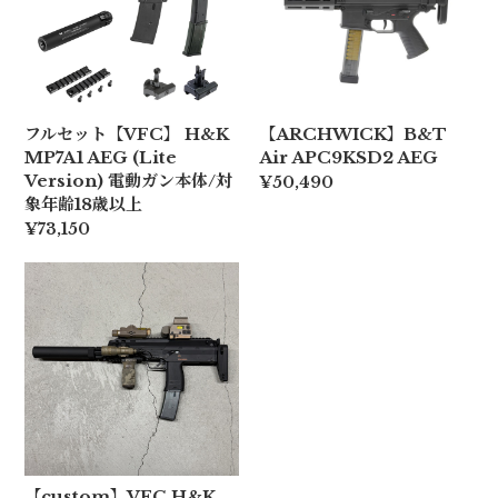
フルセット【VFC】 H&K
【ARCHWICK】B&T
MP7A1 AEG (Lite
Air APC9KSD2 AEG
Version) 電動ガン本体/対
¥50,490
象年齢18歳以上
¥73,150
【custom】VFC H&K