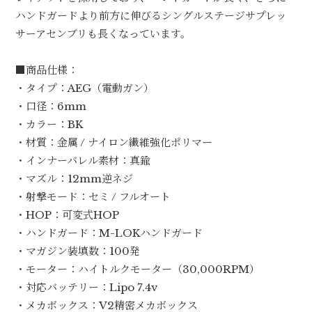
ハンドガードより前方に伸びるシングルステージサプレッ
サーアセンブリも長くなっています。
■商品仕様：
・タイプ：AEG（電動ガン）
・口径：6mm
・カラー：BK
・材質：金属 / ナイロン繊維強化ポリマー
・インナーバレル素材：真鍮
・マズル：12mm逆ネジ
・射撃モード：セミ / フルオート
・HOP：可変式HOP
・ハンドガード：M-LOKハンドガード
・マガジン装填数：100発
・モーター：ハイトルクモーター（30,000RPM）
・対応バッテリー：Lipo 7.4v
・メカボックス：V2精密メカボックス