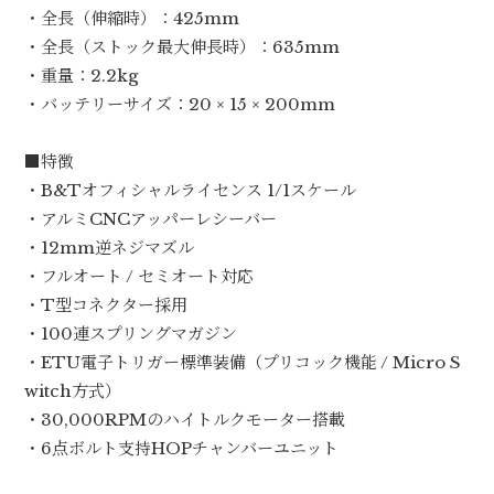
・全長（伸縮時）：425mm
・全長（ストック最大伸長時）：635mm
・重量：2.2kg
・バッテリーサイズ：20 × 15 × 200mm
■特徴
・B&Tオフィシャルライセンス 1/1スケール
・アルミCNCアッパーレシーバー
・12mm逆ネジマズル
・フルオート / セミオート対応
・T型コネクター採用
・100連スプリングマガジン
・ETU電子トリガー標準装備（プリコック機能 / Micro S
witch方式）
・30,000RPMのハイトルクモーター搭載
・6点ボルト支持HOPチャンバーユニット