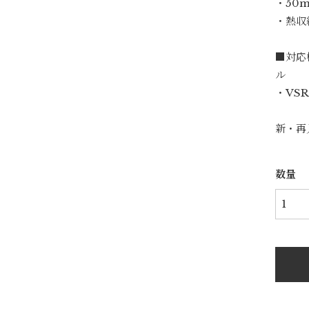
・50
・熱収
■対応
ル
・VSR
新・再
数量