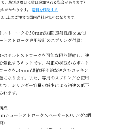
って、最短到着日に数日追加される場合があります）。
送料がかかります。
送料を確認する
980以上のご注文で国内送料が無料になります。
トストロークを50mm短縮! 速射性能を強化!
ートストローク専用設計のスプリング付属!
-10のボルトストロークを可能な限り短縮し、速
を強化するキットです。純正の状態からボルト
ロークを50mm短縮!圧倒的な速さでコッキン
能になります。また、専用のスプリングを使用
とで、シリンダー容量の減少による初速の低下
られます。
構成:
mmショートストロークスペーサー(Oリング2個
済)