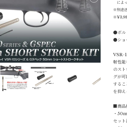
によ
※別途
※¥3,
●ボル
●ショ
VSR
射性能
のスト
グが可
するこ
を抑え
■商品
・50
セット