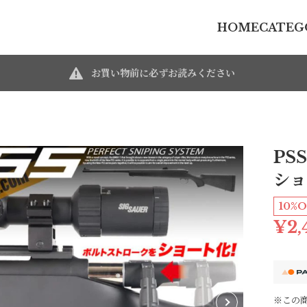
HOME
CATEG
お買い物前に必ずお読みください
PSS
ショ
10%O
¥2,
※この商