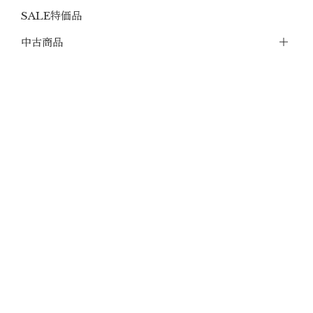
SALE特価品
中古商品
お買い得セット
SMG＆PCC
マイクロサイト＆マウント
ミリタリーライフスタイル
メーカー別
カスタムエアガン
電動ガン本体
ガスガン本体
エアコッキング本体
モデルガン