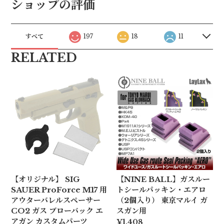
ショップの評価
すべて
197
18
11
RELATED
【オリジナル】 SIG
【NINE BALL】ガスルー
SAUER ProForce M17 用
トシールパッキン・エアロ
アウターバレルスペーサー
（2個入り） 東京マルイ ガ
CO2 ガス ブローバック エ
スガン用
アガン カスタムパーツ
¥1,408