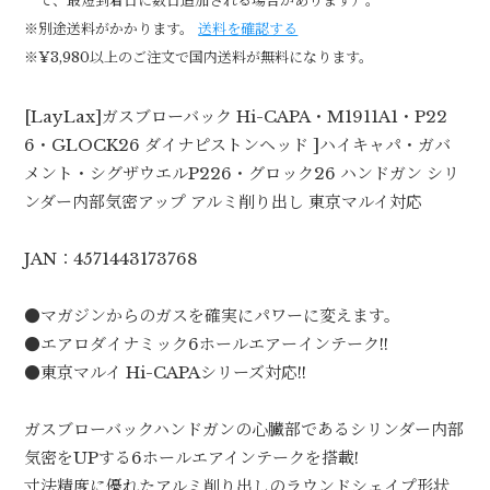
て、最短到着日に数日追加される場合があります）。
※別途送料がかかります。
送料を確認する
※¥3,980以上のご注文で国内送料が無料になります。
[LayLax]ガスブローバック Hi-CAPA・M1911A1・P22
6・GLOCK26 ダイナピストンヘッド ]ハイキャパ・ガバ
メント・シグザウエルP226・グロック26 ハンドガン シリ
ンダー内部気密アップ アルミ削り出し 東京マルイ対応
JAN：4571443173768
●マガジンからのガスを確実にパワーに変えます。
●エアロダイナミック6ホールエアーインテーク!!
●東京マルイ Hi-CAPAシリーズ対応!!
ガスブローバックハンドガンの心臓部であるシリンダー内部
気密をUPする6ホールエアインテークを搭載!
寸法精度に優れたアルミ削り出しのラウンドシェイプ形状