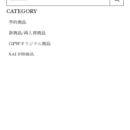
CATEGORY
予約商品
新商品/再入荷商品
GPWオリジナル商品
SALE特価品
中古商品
お買い得セット
SMG＆PCC
マイクロサイト＆マウント
ミリタリーライフスタイル
メーカー別