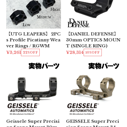
【UTG LEAPERS】 2PC
【DANIEL DEFENSE】
s Profile Picatinny Wea
30mm OPTICS MOUN
ver Rings / RGWM
T (SINGLE RING)
¥3,261
¥28,314
22%OFF
10%OFF
Geissele Super Precisi
GEISSELE Super Preci