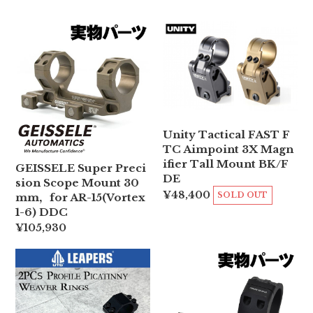
Unity Tactical FAST F
TC Aimpoint 3X Magn
ifier Tall Mount BK/F
GEISSELE Super Preci
DE
sion Scope Mount 30
¥48,400
SOLD OUT
mm，for AR-15(Vortex
1-6) DDC
¥105,930