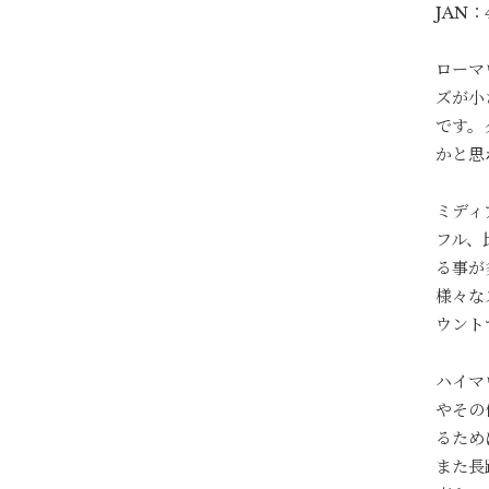
JAN：4
ローマ
ズが小
です。
かと思
ミディ
フル、
る事が
様々な
ウント
ハイマ
やその
るため
また長