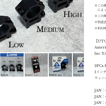
※この商
によ
※この
※別途
※¥3,
【UTG
Amer
Inc
2PCs 
1インチ
ウィー
JAN：4
JAN：4
JAN：4