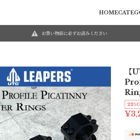
HOME
CATEG
お買い物前に必ずお読みください
【U
Pro
Rin
22%
¥3,