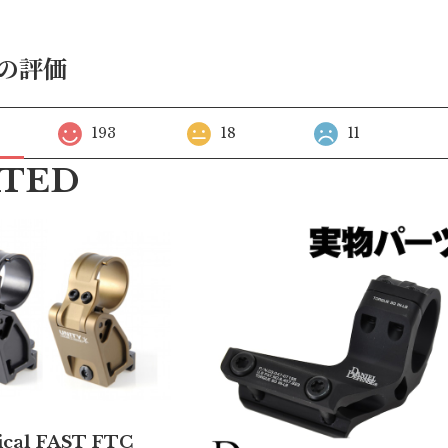
の評価
193
18
11
ATED
tical FAST FTC