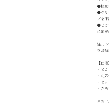
●軽量
●グリ
ブを保
●ピカ
に確実
注:リ
をお勧
【仕様
・ピカ
・対応チ
・セッ
・六角
※お一