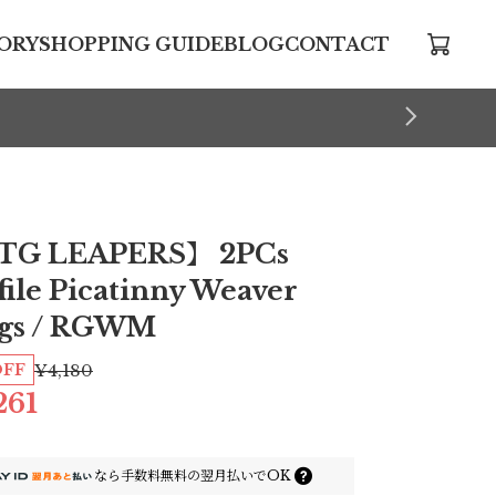
ORY
SHOPPING GUIDE
BLOG
CONTACT
TG LEAPERS】 2PCs
file Picatinny Weaver
gs / RGWM
OFF
¥4,180
261
なら
手数料無料の
翌月払いでOK