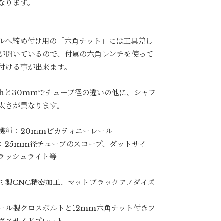
なります。
ルへ締め付け用の「六角ナット」には工具差し
が開いているので、付属の六角レンチを使って
付ける事が出来ます。
nchと30mmでチューブ径の違いの他に、シャフ
太さが異なります。
機種：20mmピカティニーレール
ch：25mm径チューブのスコープ、ダットサイ
ラッシュライト等
ミ製CNC精密加工、マットブラックアノダイズ
ール製クロスボルトと12mm六角ナット付きフ
グスサイドプレート