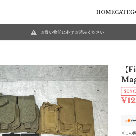
HOME
CATEG
お買い物前に必ずお読みください
【Fi
Mag
50%
¥12
※この商