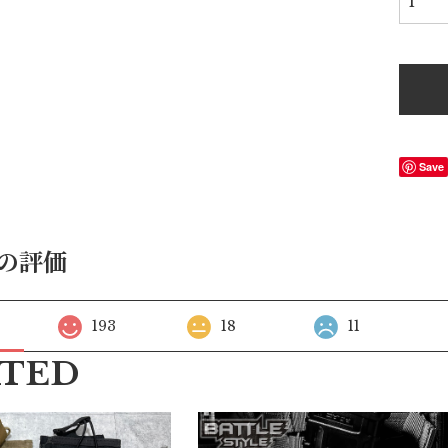
Save
の評価
193
18
11
ATED