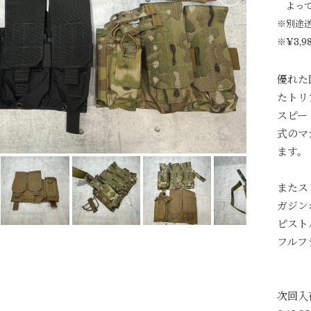
よっ
※別途
※¥3,
優れた
たトリ
スピー
式のマ
ます。
またス
ガジン
ピスト
フルフ
次回入