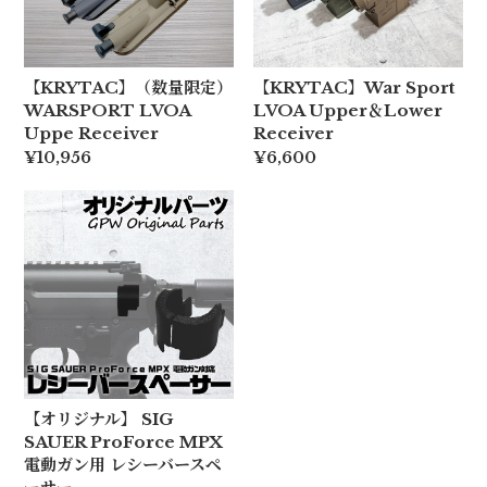
【KRYTAC】（数量限定）
【KRYTAC】War Sport
WARSPORT LVOA
LVOA Upper＆Lower
Uppe Receiver
Receiver
¥10,956
¥6,600
【オリジナル】 SIG
SAUER ProForce MPX
電動ガン用 レシーバースペ