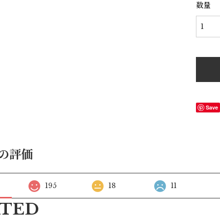
数量
Save
の評価
195
18
11
ATED