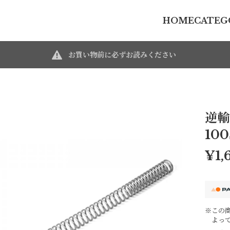
HOME
CATEG
お買い物前に必ずお読みください
逆輸
100
¥1,
※この商
よっ