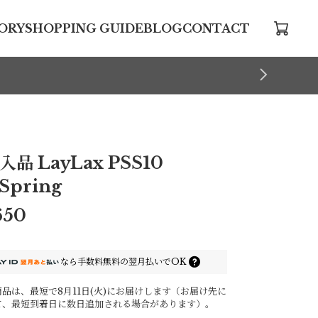
ORY
SHOPPING GUIDE
BLOG
CONTACT
入品 LayLax PSS10
Spring
650
なら
手数料無料の
翌月払いでOK
品は、最短で8月11日(火)にお届けします（お届け先に
て、最短到着日に数日追加される場合があります）。