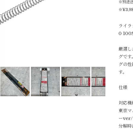
※別途
※¥3,
ライラ
0 100
厳選し
グです
グの性
す。
仕様
対応機
東京マル
ーve
分解時