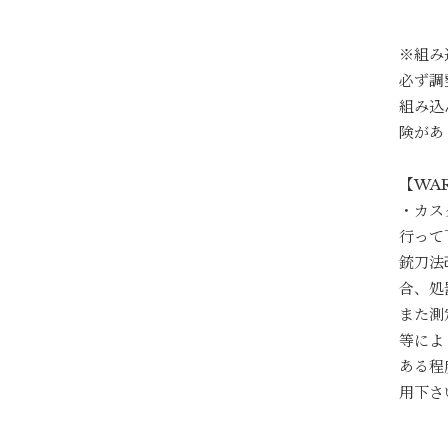
※組み
必ず調
組み込
険があ
【WA
・カス
行って
銃刀法
合、処
また測
等によ
ある程
用下さい