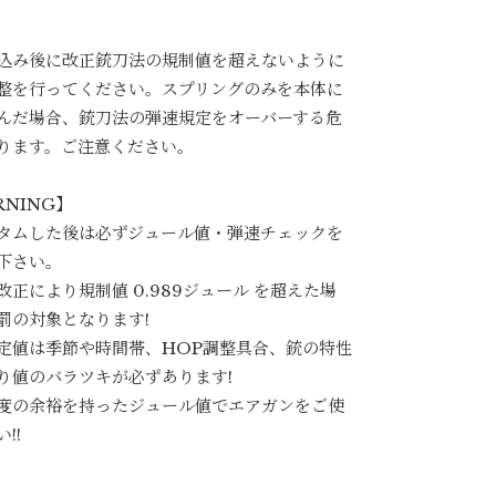
込み後に改正銃刀法の規制値を超えないように
整を行ってください。スプリングのみを本体に
んだ場合、銃刀法の弾速規定をオーバーする危
ります。ご注意ください。
RNING】
タムした後は必ずジュール値・弾速チェックを
下さい。
改正により規制値 0.989ジュール を超えた場
罰の対象となります!
定値は季節や時間帯、HOP調整具合、銃の特性
り値のバラツキが必ずあります!
度の余裕を持ったジュール値でエアガンをご使
!!