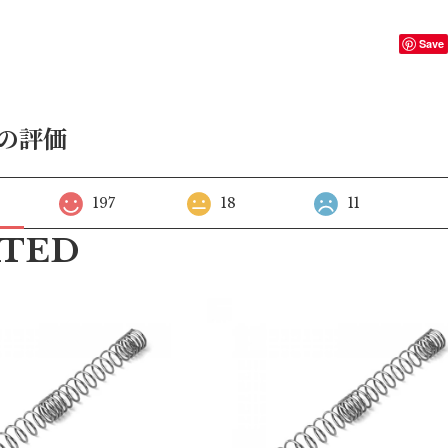
Save
の評価
197
18
11
ATED