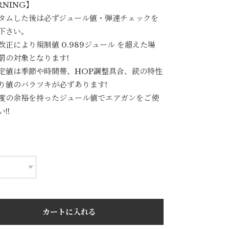
RNING】
タムした後は必ずジュール値・弾速チェックを
下さい。
改正により規制値 0.989ジュール を超えた場
罰の対象となります!
定値は季節や時間帯、HOP調整具合、銃の特性
り値のバラツキが必ずあります!
度の余裕を持ったジュール値でエアガンをご使
!!
カートに入れる