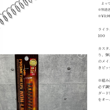
よっ
※別途
※¥3,
ライラ
100
カスタ
り、弾
のメイ
きピッ
※組み
必ず調
ダード
をオー