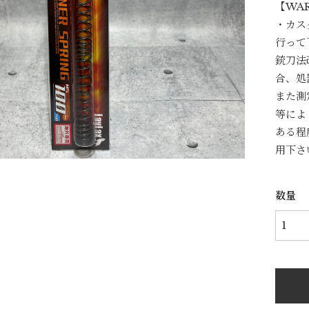
【WA
・カス
行って
銃刀法
合、処
また測
等によ
ある程
用下さい
数量