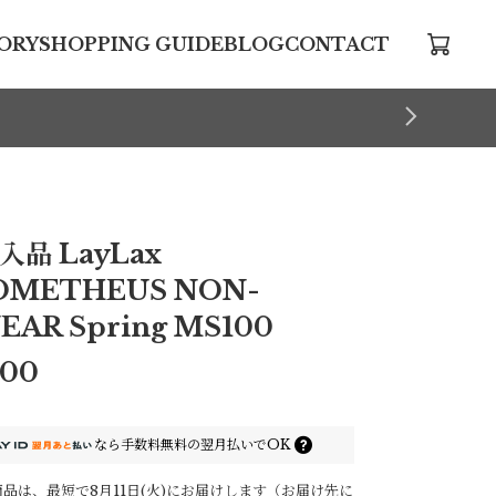
ORY
SHOPPING GUIDE
BLOG
CONTACT
入品 LayLax
OMETHEUS NON-
EAR Spring MS100
100
なら
手数料無料の
翌月払いでOK
品は、最短で8月11日(火)にお届けします（お届け先に