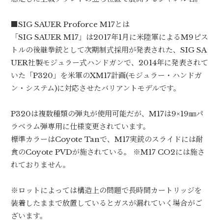
■SIG SAUER Proforce M17とは
「SIG SAUER M17」は2017年1月に米陸軍によるM9ピス
トルの後継拳銃として次期制式採用が発表された、SIG SA
UER社製モジュラー式ハンドガンで、2014年に発表されて
いた「P320」を米軍のXM17計画(モジュラー・ハンドガ
ン・システム)に対応させたバリアントモデルです。
P320は複数種類の弾丸が使用可能だが、M17は9×19㎜パ
ラベラム弾専用に仕様変更されています。
標準カラーはCoyote Tanで、M17実銃のスライドには耐
食のCoyote PVDが施されている。 ※M17 CO2には施さ
れておりません。
※ロットによっては構造上の問題で長時間カートリッジを
装着したままで放置しているとガスが漏れていく場合がご
ざいます。