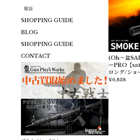
福袋
SHOPPING GUIDE
BLOG
SHOPPING GUIDE
CONTACT
(Oh〜盆SA
ーPRO【sat
ロング/ショ
¥6,838