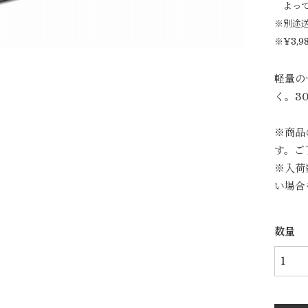
よっ
※別途
※¥3,
軽量の
く。3
※商品
す。ご
※入荷
い場合
数量