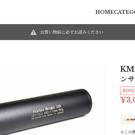
HOME
CATEG
お買い物前に必ずお読みください
KM
ンサ
30%
¥3,
※この商