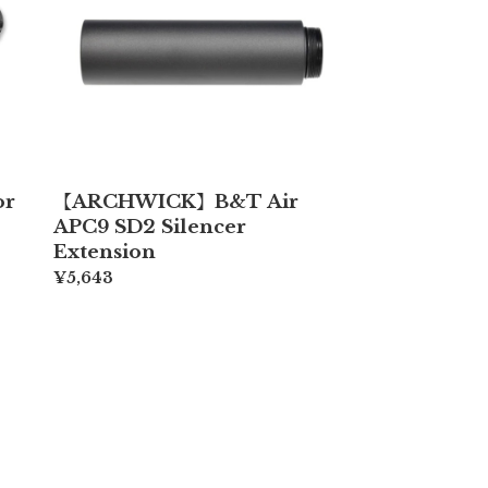
or
【ARCHWICK】B&T Air
APC9 SD2 Silencer
Extension
¥5,643