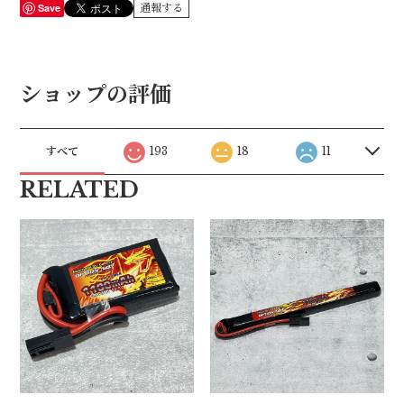
Save
通報する
ショップの評価
すべて
193
18
11
RELATED