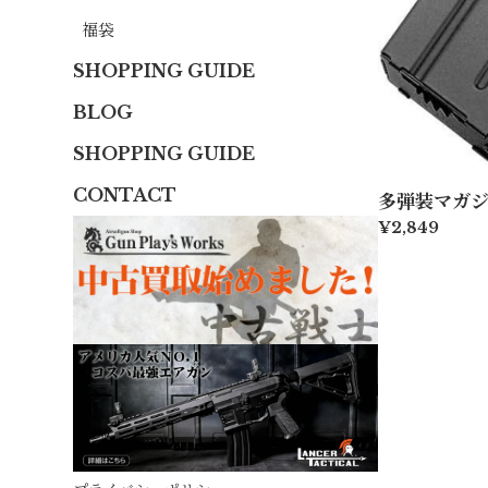
福袋
SHOPPING GUIDE
BLOG
SHOPPING GUIDE
CONTACT
多弾装マガジン
¥2,849