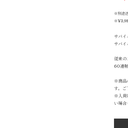
※別途
※¥3,
サバイ
サバイ
従来の
60連
※商品
す。ご
※入荷
い場合