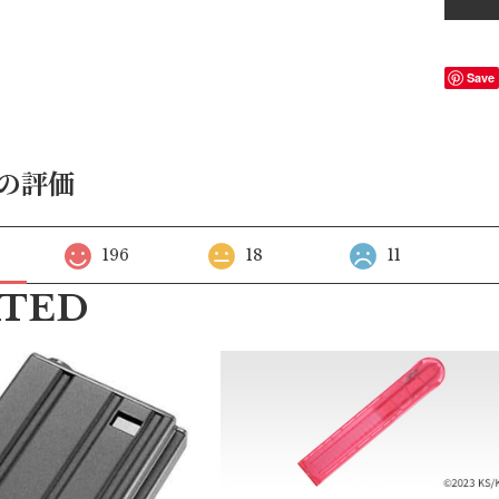
Save
の評価
196
18
11
ATED