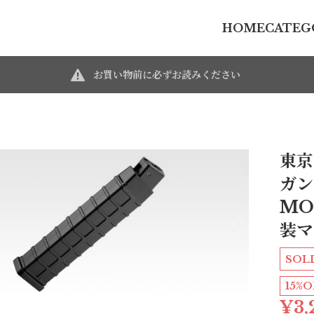
HOME
CATEG
お買い物前に必ずお読みください
東京
ガン
MO
装マ
SOL
15%O
¥3,