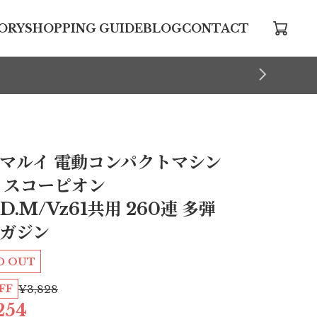
ORY
SHOPPING GUIDE
BLOG
CONTACT
マルイ 電動コンパクトマシン
 スコーピオン
D.M/Vz61共用 260連 多弾
ガジン
D OUT
FF
¥3,828
254