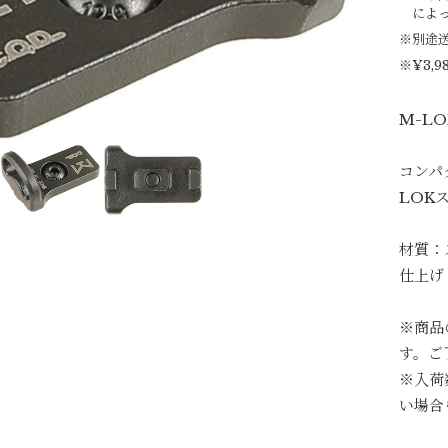
によ
※別途
※¥3,
M-L
コンパ
LOK
材質：
仕上げ
※商品
す。ご
※入荷
い場合