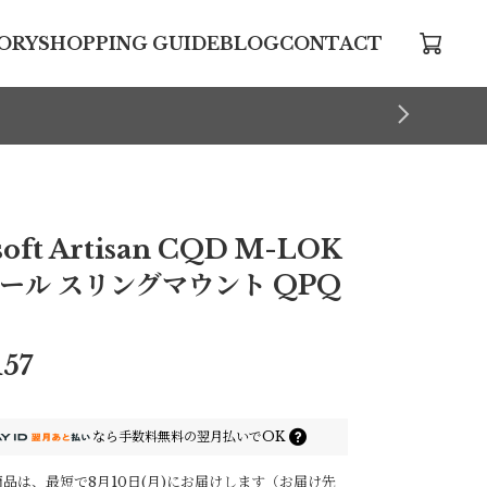
ORY
SHOPPING GUIDE
BLOG
CONTACT
soft Artisan CQD M-LOK
ール スリングマウント QPQ
.
157
なら
手数料無料の
翌月払いでOK
品は、最短で8月10日(月)にお届けします（お届け先