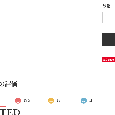
数量
Save
の評価
194
18
11
ATED