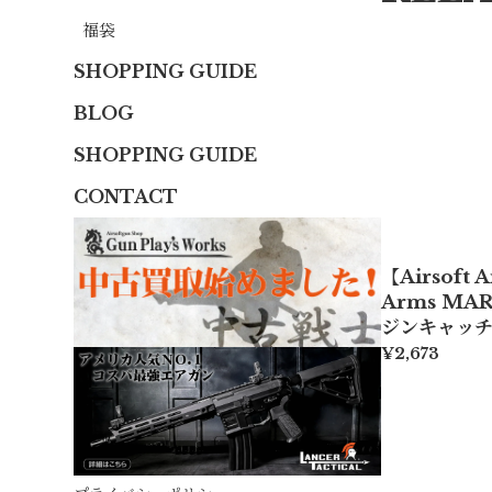
福袋
SHOPPING GUIDE
BLOG
SHOPPING GUIDE
CONTACT
【Airsoft A
Arms MA
ジンキャッチ 
¥2,673