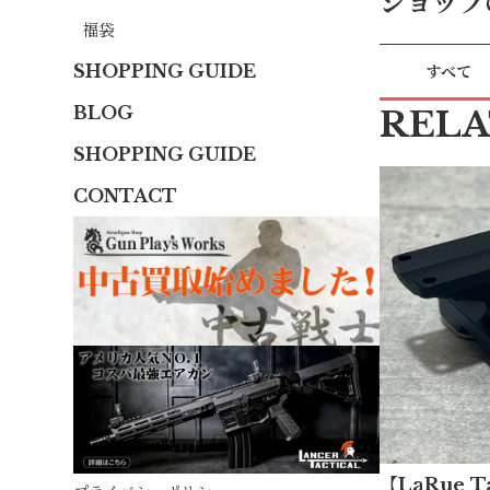
ショップ
福袋
SHOPPING GUIDE
すべて
BLOG
REL
SHOPPING GUIDE
CONTACT
【LaRue Ta