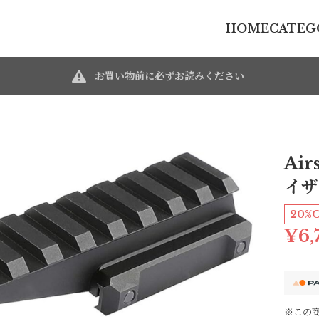
HOME
CATEG
お買い物前に必ずお読みください
Air
イザ
20%
¥6,
※この商