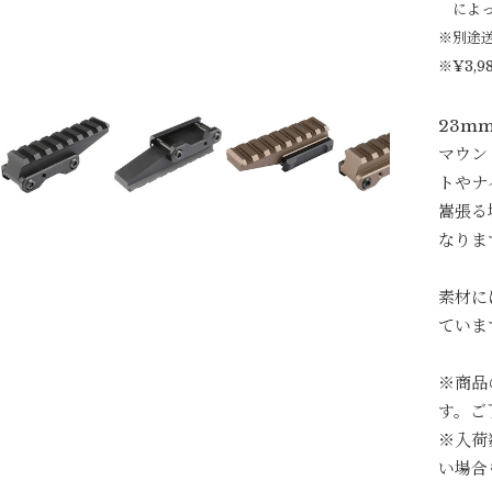
によ
※別途
※¥3,
23m
マウン
トやナ
嵩張る
なりま
素材に
ていま
※商品
す。ご
※入荷
い場合