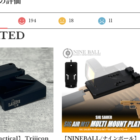
の評価
194
18
11
ATED
ctical】 Trijicon
【NINEBALL/ナインボール】