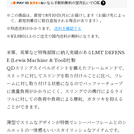
なら
手数料無料の
翌月払いでOK
※この商品は、最短で8月10日(月)にお届けします（お届け先によっ
て、最短到着日に数日追加される場合があります）。
※別途送料がかかります。
送料を確認する
※¥3,980以上のご注文で国内送料が無料になります。
米軍、英軍など特殊部隊に納入実績があるLMT DEFENS
E (Lewis Machine & Tool)社製
QDスリングスイベルポイントを備えたフレームエンドで、
ストックに対してスリングを取り付けルことに比べ、フレ
ームに対し取り付ける状態になるのでバッファーチューブ
に重量負荷がかかりにくく、スリングでの携行によるライ
フルに対しての負荷や負荷による摩耗、ガタツキを抑える
ことができます。
薄型でスリムなデザインが特徴でレシーバーフレームとのシ
ルエットの一体感もいいスタイリッシュなアイテムです。