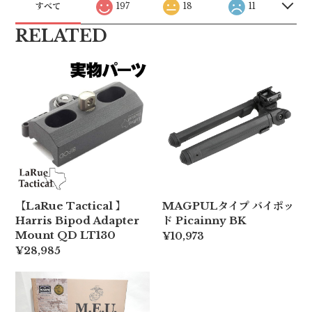
すべて
197
18
11
RELATED
【LaRue Tactical 】
MAGPULタイプ バイポッ
Harris Bipod Adapter
ド Picainny BK
Mount QD LT130
¥10,973
¥28,985