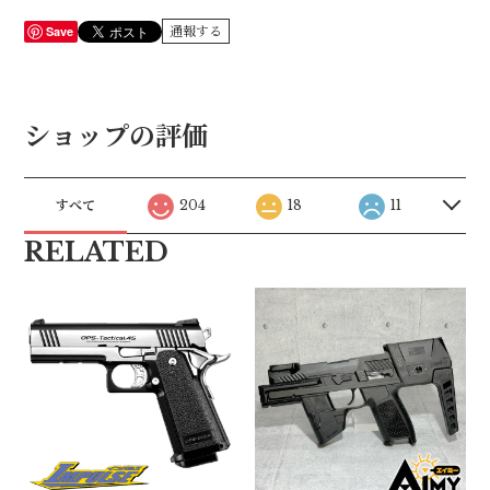
Save
通報する
ショップの評価
すべて
204
18
11
RELATED