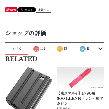
Save
通報する
ショップの評価
すべて
194
18
11
RELATED
【東京マルイ】P-90用
300 LLENN（レン）射マ
ガジン
¥5,984