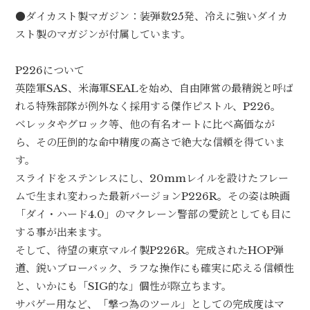
●ダイカスト製マガジン：装弾数25発、冷えに強いダイカ
スト製のマガジンが付属しています。
P226について
英陸軍SAS、米海軍SEALを始め、自由陣営の最精鋭と呼ば
れる特殊部隊が例外なく採用する傑作ピストル、P226。
ベレッタやグロック等、他の有名オートに比べ高価なが
ら、その圧倒的な命中精度の高さで絶大な信頼を得ていま
す。
スライドをステンレスにし、20mmレイルを設けたフレー
ムで生まれ変わった最新バージョンP226R。その姿は映画
「ダイ・ハード4.0」のマクレーン警部の愛銃としても目に
する事が出来ます。
そして、待望の東京マルイ製P226R。完成されたHOP弾
道、鋭いブローバック、ラフな操作にも確実に応える信頼性
と、いかにも「SIG的な」個性が際立ちます。
サバゲー用など、「撃つ為のツール」としての完成度はマ