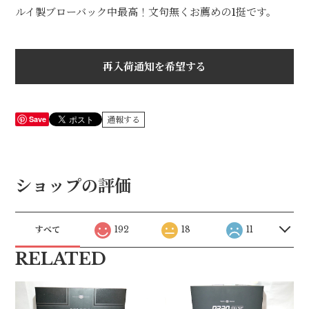
ルイ製ブローバック中最高！文句無くお薦めの1挺です。
再入荷通知を希望する
Save
通報する
ショップの評価
すべて
192
18
11
RELATED