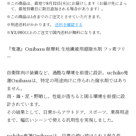
※この商品は、最短で8月12日(水)にお届けします（お届け先によっ
て、最短到着日に数日追加される場合があります）。
※この商品は5点までのご注文とさせていただきます。
※別途送料がかかります。
送料を確認する
※¥3,980以上のご注文で国内送料が無料になります。
『鬼蓮』Onibasu 耐摩耗 生地繊維用超撥水剤 フッ素フリ
ー
自衛隊向け装備など、過酷な環境を前提に設計。uchiko鬼
蓮Onibasuは、特定の用途向けに作られた撥水剤ではあり
ません。
雨・海・泥・野晒し。性能が落ちると困る環境を前提に設
計されています。
その結果として、日常からアウトドア、スポーツ、業務用途
まで、幅広いシーンで使える汎用性を実現しました。
uchiko鬼蓮Onibasuは、日常で使い続けられる耐久性