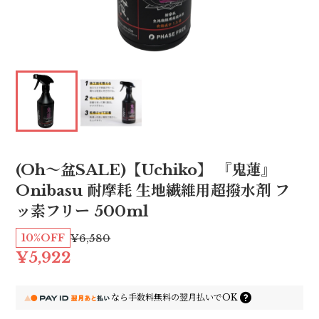
(Oh〜盆SALE)【Uchiko】 『鬼蓮』
Onibasu 耐摩耗 生地繊維用超撥水剤 フ
ッ素フリー 500ml
10%OFF
¥6,580
¥5,922
なら
手数料無料の
翌月払いでOK