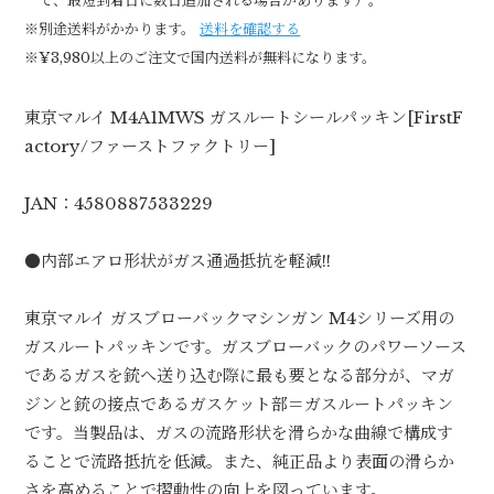
て、最短到着日に数日追加される場合があります）。
※別途送料がかかります。
送料を確認する
※¥3,980以上のご注文で国内送料が無料になります。
東京マルイ M4A1MWS ガスルートシールパッキン[FirstF
actory/ファーストファクトリー]
JAN：4580887533229
●内部エアロ形状がガス通過抵抗を軽減!!
東京マルイ ガスブローバックマシンガン M4シリーズ用の
ガスルートパッキンです。ガスブローバックのパワーソース
であるガスを銃へ送り込む際に最も要となる部分が、マガ
ジンと銃の接点であるガスケット部＝ガスルートパッキン
です。当製品は、ガスの流路形状を滑らかな曲線で構成す
ることで流路抵抗を低減。また、純正品より表面の滑らか
さを高めることで摺動性の向上を図っています。