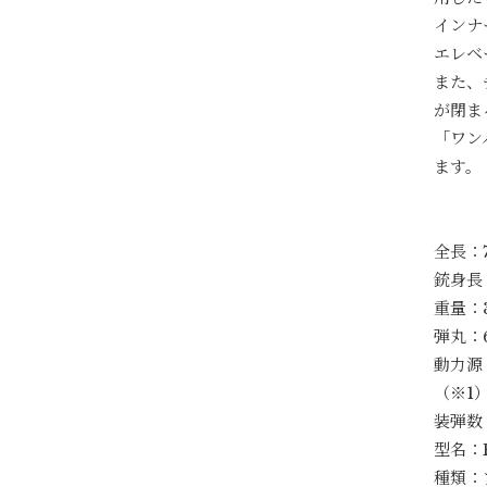
インナ
エレベ
また、
が閉ま
「ワン
ます。
全長：7
銃身長
重量：
弾丸：6
動力源
（※1
装弾数：
型名：F
種類：