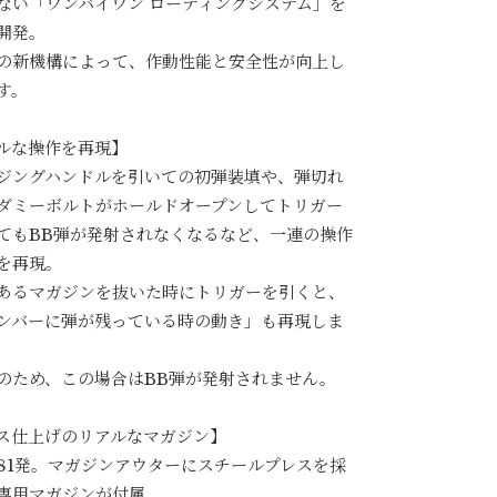
ない「ワンバイワン ローディングシステム」を
開発。
の新機構によって、作動性能と安全性が向上し
す。
ルな操作を再現】
ジングハンドルを引いての初弾装填や、弾切れ
ダミーボルトがホールドオープンしてトリガー
てもBB弾が発射されなくなるなど、一連の操作
を再現。
あるマガジンを抜いた時にトリガーを引くと、
ンバーに弾が残っている時の動き」も再現しま
のため、この場合はBB弾が発射されません。
ス仕上げのリアルなマガジン】
81発。マガジンアウターにスチールプレスを採
専用マガジンが付属。