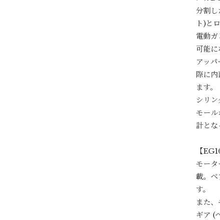
分割し
ト)と
電動ガ
可能に
アッパ
際に内
ます。
シリン
モール
計とな
【EG
モータ
載。ベ
す。
また、
ギア 