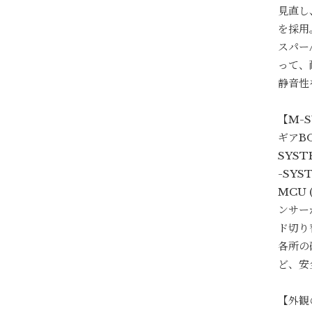
見直し
を採用
スパー
って、
静音性
【M-S
ギアB
SYS
-SYS
MCU
ンサー
ド切り
各所の
ど、安
【外観