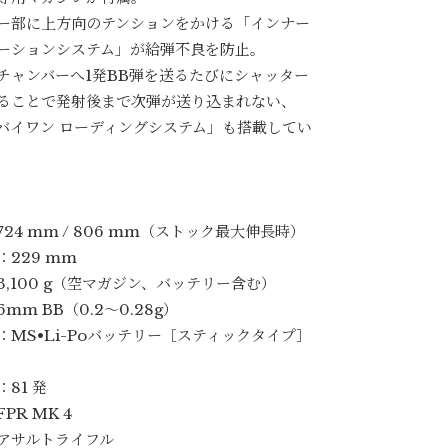
ー部に上方向のテンションをかける「インナー
ーションシステム」が給弾不良を防止。
チャンバーへ1発BB弾を送るたびにシャッター
ることで発射後まで次弾が送り込まれない、
バイワン ローディングシステム」も搭載してい
24 mm / 806 mm（ストック最大伸長時）
：229 mm
3,100 g（空マガジン、バッテリー含む）
mm BB（0.2〜0.28g）
：MS•Li-Poバッテリー［スティックタイプ］
）
81 発
PR MK 4
アサルトライフル