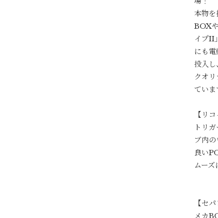
場！
本物を
BOX
イプI
にも電
投入し
クオリ
ていま
【リコ
トリガ
ブ内の
良いP
ムーズ
【セパ
メカB