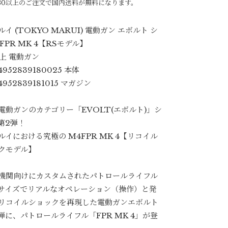
980以上のご注文で国内送料が無料になります。
イ (TOKYO MARUI) 電動ガン エボルト シ
FPR MK 4【RSモデル】
以上 電動ガン
4952839180025 本体
4952839181015 マガジン
電動ガンのカテゴリー「EVOLT(エボルト)」シ
第2弾！
ルイにおける究極の M4FPR MK 4【リコイル
クモデル】
機関向けにカスタムされたパトロールライフル
サイズでリアルなオペレーション（操作）と発
リコイルショックを再現した電動ガンエボルト
1弾に、パトロールライフル「FPR MK 4」が登