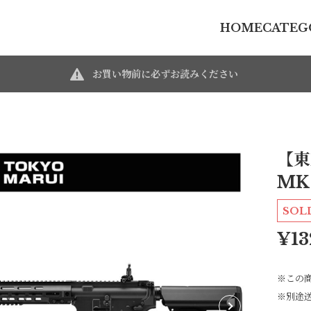
HOME
CATEG
お買い物前に必ずお読みください
【東
MK
SOL
¥13
※この
※別途