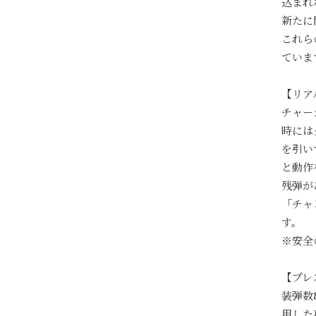
込まれ
新たに
これら
ていま
【リア
チャー
時には
を引い
と動作
残弾が
「チャ
す。
※安全
【プレ
装弾数
用した