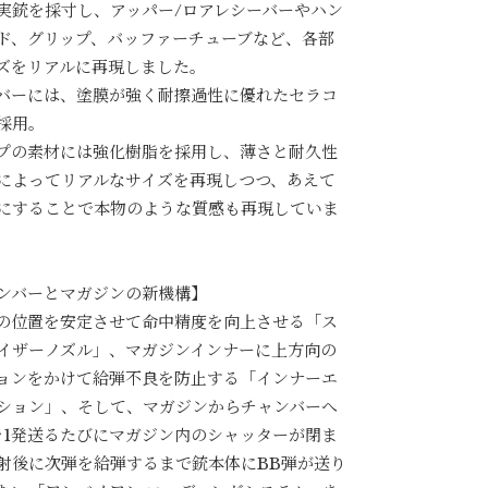
実銃を採寸し、アッパー/ロアレシーバーやハン
ド、グリップ、バッファーチューブなど、各部
ズをリアルに再現しました。
バーには、塗膜が強く耐擦過性に優れたセラコ
採用。
プの素材には強化樹脂を採用し、薄さと耐久性
によってリアルなサイズを再現しつつ、あえて
にすることで本物のような質感も再現していま
ンバーとマガジンの新機構】
の位置を安定させて命中精度を向上させる「ス
イザーノズル」、マガジンインナーに上方向の
ョンをかけて給弾不良を防止する「インナーエ
ション」、そして、マガジンからチャンバーへ
を1発送るたびにマガジン内のシャッターが閉ま
射後に次弾を給弾するまで銃本体にBB弾が送り