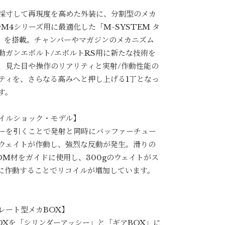
採寸して再現度を高めた外装に、分割型のメカ
やM4シリーズ用に最適化した「M-SYSTEM タ
I」を搭載。チャンバーやマガジンのメカニズム
動ガンエボルト/エボルトRS用に新たな技術を
、見た目や操作のリアリティと実射/作動性能の
ティを、さらなる高みへと押し上げる1丁となっ
す。
イルショック・モデル】
ーを引くことで発射と同時にバッファーチュー
ウェイトが作動し、強烈な反動が発生。滑りの
OM材をガイドに使用し、300gのウェイトがス
に作動することでリコイルが増加しています。
レート型メカBOX】
OXを「シリンダーアッシー」と「ギアBOX」に