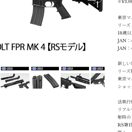
※¥3,
東京マル
リーズ 
18歳
JAN：
JAN：
新しい
リーズ
東京マ
ショッ
法執行
リアル
射時の
RS第