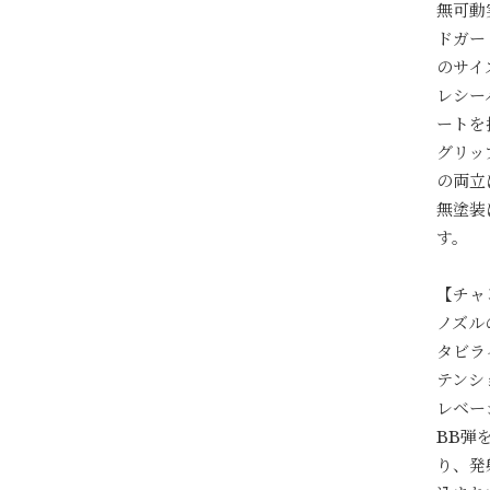
無可動
ドガー
のサイ
レシー
ートを
グリッ
の両立
無塗装
す。
【チャ
ノズル
タビラ
テンシ
レベー
BB弾
り、発