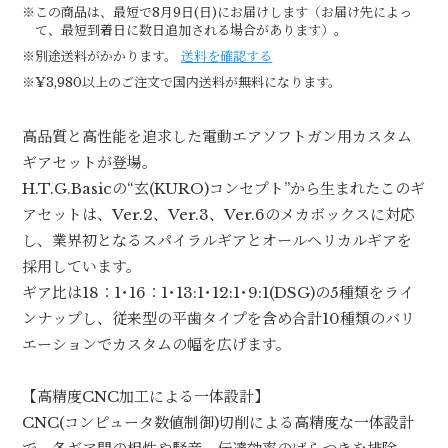
※この商品は、最短で8月9日(日)にお届けします（お届け先によっ
て、最短到着日に数日追加される場合があります）。
※別途送料がかかります。
送料を確認する
※¥3,980以上のご注文で国内送料が無料になります。
高品質と高性能を追求した電動エアソフトガン用カスタム
ギアセットが登場。
H.T.G.Basicの“玄(KURO)コンセプト”から生まれたこのギ
アセットは、Ver.2、Ver.3、Ver.6のメカボックスに対応
し、業界初となるスパイラルギアとオールヘリカルギアを
採用しています。
ギア比は18：1･16：1･13:1･12:1･9:1(DSG)の5種類をライ
ンナップし、従来型の平歯タイプを含め合計10種類のバリ
エーションでカスタムの幅を広げます。
【高精度CNC加工による一体設計】
CNC(コンピュータ数値制御)切削による高精度な一体設計