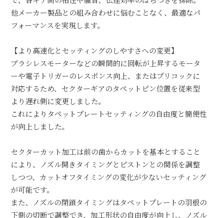
で、各ギア間の相性や騒音、伝達効率のばらつきを排除。
他メーカー製品との組み合わせに悩むことなく、最適なパ
フォーマンスを実現します。
【より高速化とセッティングのしやすさへの変更】
ブラシレスモーターなどの瞬間的に回転が上昇するモータ
ーや電子トリガーのレスポンス向上、またはプリコックに
対応するため、セクターギアのタペットピン位置を従来型
より遅れ側に変更しました。
これによりタペットプレートセッティングの自由度と簡便性
が向上しました。
セクターカット加工は前の歯からカットを基本とすること
により、ノズル開きタイミングとピストンとの関係を調整
しつつ、カットオフタイミングの変化が少ないセッティング
が可能です。
また、ノズルの閉鎖タイミングはタペットプレートの羽根の
下側の切断で調整でき、加工形状の自由度が向上し、ノズル