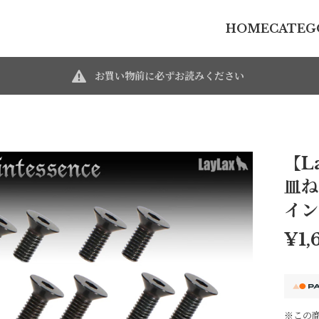
HOME
CATEG
お買い物前に必ずお読みください
【L
皿ね
イン
¥1,
※この商