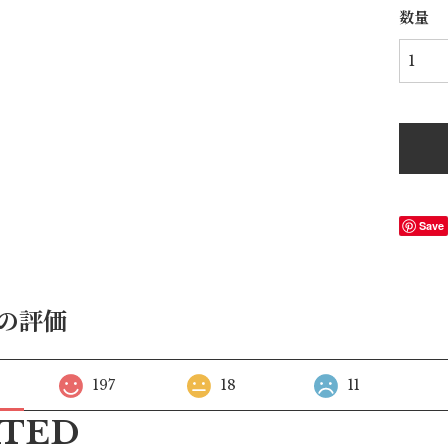
数量
Save
の評価
197
18
11
ATED