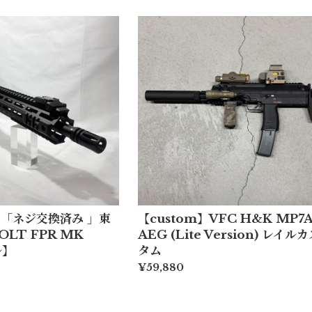
m】「ネジ交換済み 」東
【custom】VFC H&K MP7
OLT FPR MK
AEG (Lite Version) レイル
ル】
タム
¥59,880