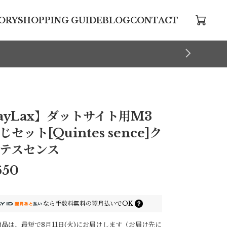
ORY
SHOPPING GUIDE
BLOG
CONTACT
ayLax】ダットサイト用M3
じセット[Quintes sence]ク
テスセンス
650
なら
手数料無料の
翌月払いでOK
品は、最短で8月11日(火)にお届けします（お届け先に