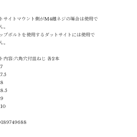
トサイトマウント側がM4雌ネジの場合は使用で
ん。
ップボルトを使用するダットサイトには使用で
ん。
ト内容:六角穴付皿ねじ 各2本
7
7.5
8
8.5
9
10
189749688