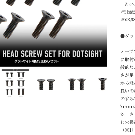
よっ
※別途
※¥3,
●ダッ
オープ
に取付
般的な
さが足
から飛
良いの
の悩み
7mm
た！さ
じ穴長
（※1