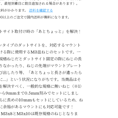
て、最短到着日に数日追加される場合があります）。
送料がかかります。
送料を確認する
980以上のご注文で国内送料が無料になります。
トサイト取付け時の「あとちょっと」を解決！
ンタイプのダットサイトを、対応するマウント
ける際に使用するM3皿ねじのセットです。一
規格ねじだとダットサイト固定の際にねじの長
りなかったり、ねじの先端がマウントプレート
び出したり等、「あとちょっと長さが違ったら
に...」という状況になりがちです。当商品はそ
を解決すべく、一般的な規格に無いねじ（※1）
から9mmまで0.5mm刻みでセットにしまし
らに長めの10mmもセットにしているため、ね
に余裕があるマウントにも対応可能です！
）M3x8とM3x10は既存規格のねじとなりま