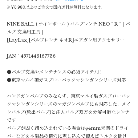
※¥3,980以上のご注文で国内送料が無料になります。
NINE BALL ( ナインボール ) バルブレンチ NEO ” R ” [ バ
ルブ 交換用工具 ]
[LayLax][バルブレンチ ネオR]エアガン用アクセサリー
JAN：4571443167736
●バルブ交換やメンテナンスの必須アイテム!!
●東京マルイ製ガスブローバックマシンガンシリーズ対応
ハンドガンバルブのみならず、東京マルイ製ガスブローバッ
クマシンガンシリーズのマガジンバルブにも対応した、メイ
ンバルブ(放出バルブ)と注入バルブ双方を分解可能なレンチ
です。
バルブが固く締め込まれている場合はφ4mm未満のドライ
バーなどを本製品の横穴に差し込んで使えばトルクを掛け