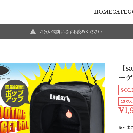
HOME
CATEG
お買い物前に必ずお読みください
【s
ーゲ
SOL
20%
¥1,
※別途