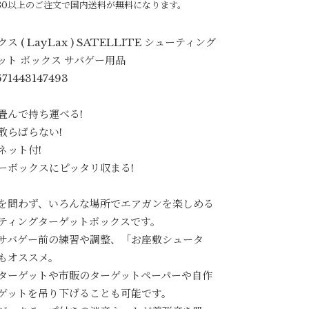
980以上のご注文で国内送料が無料になります。
ス ( LayLax ) SATELLITE シューティング
ット ボックス サバゲー用品
571443147493
畳んで持ち運べる!
散らばらない!
ネット付!
ーボックスにピッタリ収まる!
を問わず、いろんな場所でエアガンを楽しめる
ティングターゲットボックスです。
サバゲー前の練習や調整、「お座敷シュータ
もオススメ。
ターゲットや市販のターゲットペーパーや自作
ゲットを吊り下げることも可能です。