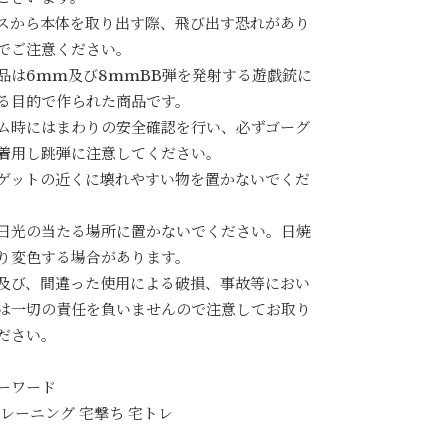
スから本体を取り出す際、飛び出す恐れがあり
でご注意ください。
品は6mm及び8mmBB弾を発射する遊戯銃に
る目的で作られた商品です。
ム時にはまわりの安全確認を行い、必ずゴーグ
着用し跳弾に注意してください。
ゲットの近くに壊れやすい物を置かないでくだ
日光の当たる場所に置かないでください。日焼
り変色する場合があります。
及び、間違った使用による破損、事故等におい
は一切の責任を負いませんので注意してお取り
ださい。
ーワード
トレーニング 宅撃ち 宅トレ