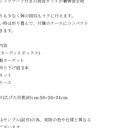
ジックテープ付きの消音ネットが着弾音を吸
りも少なく弾の回収もラクに行えます。
い時は折り畳んで、付属のケースにコンパクト
きます。
内容
(ターゲットボックス)
製ターゲット
吊り下げ紐 2本
ネット
ケース
(広げた状態)約cm:26×26×31cm
はサンプル(試作)の為、実際の色や仕様と異なる
ございます。