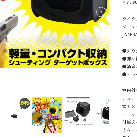
※¥3,
ライラク
ターゲ
JAN:4
●折り
●弾が
●消音
●カラ
室内外
シュー
家での
ー」に
付属の
のター