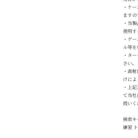
・ケー
ますの
・当製
使用す
・ゲー
ル等を
・ター
さい。
・直射
けによ
・上記
て当社
扱いく
検索キ
練習 