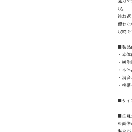
強力マ
収。
跳ね返
使わな
収納で
■製品
・本体
・樹脂
・本体
・消音
・携帯
■サイズ
■注意:
※画像
場合が