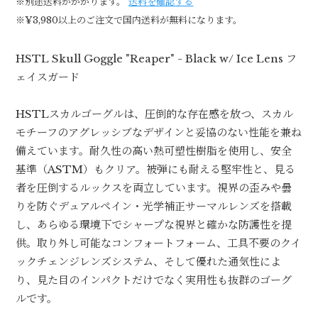
※別途送料がかかります。
送料を確認する
※¥3,980以上のご注文で国内送料が無料になります。
HSTL Skull Goggle "Reaper" - Black w/ Ice Lens フ
ェイスガード
HSTLスカルゴーグルは、圧倒的な存在感を放つ、スカル
モチーフのアグレッシブなデザインと妥協のない性能を兼ね
備えています。耐久性の高い熱可塑性樹脂を使用し、安全
基準（ASTM）もクリア。被弾にも耐える堅牢性と、見る
者を圧倒するルックスを両立しています。視界の歪みや曇
りを防ぐデュアルペイン・光学補正サーマルレンズを搭載
し、あらゆる環境下でシャープな視界と確かな防護性を提
供。取り外し可能なコンフォートフォーム、工具不要のクイ
ックチェンジレンズシステム、そして優れた通気性によ
り、見た目のインパクトだけでなく実用性も抜群のゴーグ
ルです。