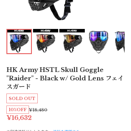
HK Army HSTL Skull Goggle
"Raider" - Black w/ Gold Lens フェイ
スガード
SOLD OUT
10%OFF
¥18,480
¥16,632