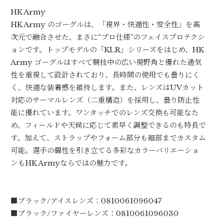
HK Army
HK Army のゴーグルは、「視界・快適性・安全性」を高
次元で融合させた、まさに“プロ仕様”のフェイスプロテクシ
ョンです。トップモデルの「KLR」シリーズをはじめ、HK
Army ゴーグルはすべて競技中の広い視野角と優れた通気
性を重視して設計されており、長時間の使用でも曇りにく
く、快適な装着感を維持します。また、レンズはUVカット
対応のサーマルレンズ（二重構造）を採用し、曇り防止性
能に優れています。ワンタッチでのレンズ交換も可能なた
め、フィールドや天候に応じて素早く調整できるのも特長で
す。加えて、ストラップやフォーム部分も細部までカスタム
可能。選手の個性を引き立てる多彩なカラーバリエーショ
ンもHK Armyならではの魅力です。
■ブラック/アイスレンズ：0810061096047
■ブラック/ファイヤーレンズ：0810061096030