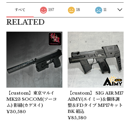
すべて
197
18
11
RELATED
【custom】東京マルイ
【custom】 SIG AIR M17
MK23 SOCOM(ソーコ
AIMY(エイミー)＆個体調
ム) 影縫(カゲヌイ)
整＆FDタイプ MP17キット
BK 組込
¥30,580
¥85,580