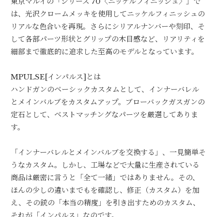
東京マルイの「シリーズ'70〈ニッケルフィニッシュ〉」で
は、光沢クロームメッキを使用してニッケルフィニッシュの
リアルな色合いを再現。さらにシリアルナンバーや刻印、そ
して各部パーツ形状とグリップの木目感など、リアリティを
細部まで徹底的に追求した至高のモデルとなっています。
MPULSE[インパルス]とは
ハンドガンのベーシックカスタムとして、インナーバレル
とメインバルブをカスタムアップ。ブローバックガスガンの
定石として、ベストマッチングなパーツを厳選してありま
す。
「インナーバレルとメインバルブを交換する」、一見簡単そ
うなカスタム。しかし、工場などで大量に生産されている
商品は厳密に言うと「全て一緒」ではありません。その、
ほんの少しの違いまでもを確認し、修正（カスタム）を加
え、その銃の「本当の精度」を引き出すためのカスタム、
それが「インパルス」なのです。