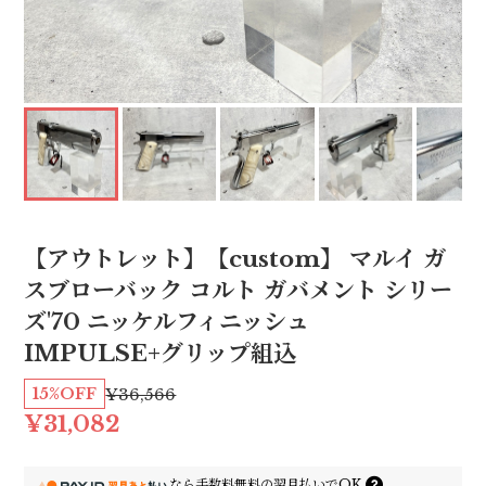
【アウトレット】【custom】 マルイ ガ
スブローバック コルト ガバメント シリー
ズ'70 ニッケルフィニッシュ
IMPULSE+グリップ組込
15%OFF
¥36,566
¥31,082
なら
手数料無料の
翌月払いでOK