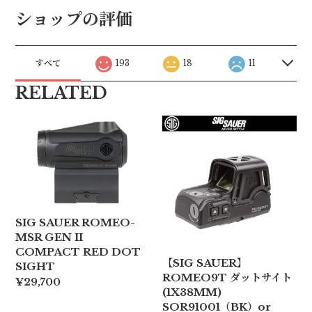
ショップの評価
すべて
193
18
11
RELATED
SIG SAUER ROMEO-
MSR GEN II
COMPACT RED DOT
【SIG SAUER】
SIGHT
ROMEO9T ダットサイト
¥29,700
(1X38MM)
SOR91001（BK）or