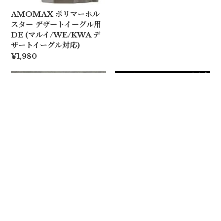
AMOMAX ポリマーホル
スター デザートイーグル用
DE (マルイ/WE/KWA デ
ザートイーグル対応)
¥1,980
410500BK-R CQC C/F
BATTLE STYLE デザー
ホルスター G17/22/31 BK
トイーグル用 カイデックス
右用
ホルスター 右用/左用 BA
TTLE STYLE(バトルスタ
¥11,660
SOLD OUT
イル)