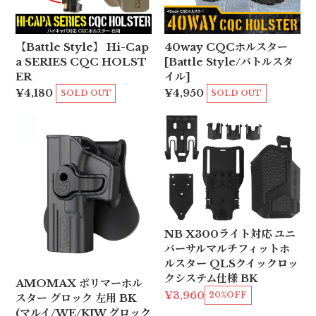
【Battle Style】 Hi-Cap
40way CQCホルスター
a SERIES CQC HOLST
[Battle Style/バトルスタ
ER
イル]
¥4,180
¥4,950
SOLD OUT
SOLD OUT
NB X300ライト対応 ユニ
バーサルマルチフィットホ
ルスター QLSクイックロッ
クシステム仕様 BK
AMOMAX ポリマーホル
¥3,960
20%OFF
スター グロック 左用 BK
(マルイ/WE/KJW グロック