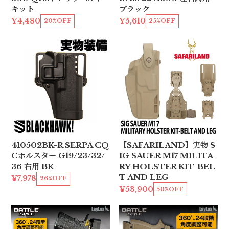
キット
ブラック
¥4,480
¥5,610
20%OFF
25%OFF
410502BK-R SERPA CQ
【SAFARILAND】実物 S
Cホルスター G19/23/32/
IG SAUER M17 MILITA
36 右用 BK
RY HOLSTER KIT-BEL
T AND LEG
¥7,978
26%OFF
¥53,900
50%OFF