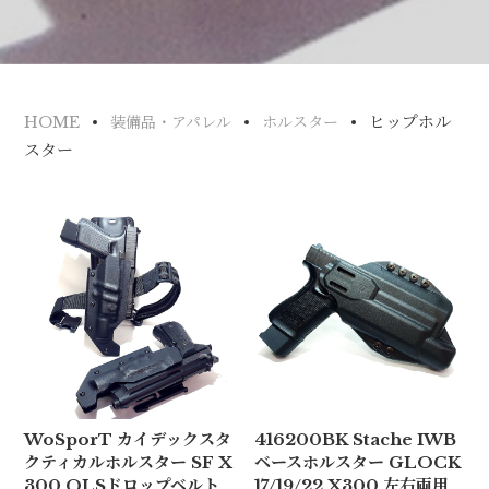
ヒップホル
HOME
装備品・アパレル
ホルスター
スター
WoSporT カイデックスタ
416200BK Stache IWB
クティカルホルスター SF X
ベースホルスター GLOCK
300 QLSドロップベルト
17/19/22 X300 左右両用