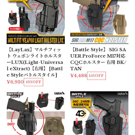
【LayLax】マルチフィッ
【Battle Style】 SIG SA
ト ウェポンライトホルスタ
UER ProForce M17対応
ーLUX(Light-Universa
CQCホルスター 右用 BK/
l eXtract)【右用】 [Battl
TAN
e Styleバトルスタイル]
¥4,488
15%OFF
¥6,930
10%OFF